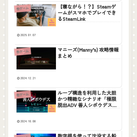
【寝ながら！？】Steamゲ
他ゲーム
ームがスマホでプレイでき
るSteamLink
2025.01.07
マニーズ(Manny’s) 攻略情報
他ゲーム
まとめ
2024.12.21
ループ構造を利用した大胆
他ゲーム
かつ精緻なシナリオ「極限
脱出ADV 善人シボウデス」
クリアレビュー
2024.10.08
数字根を使って沈没する船