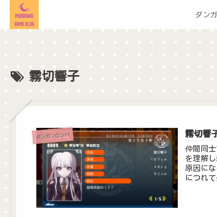
ダン
霧切響子
霧切響
ダンガンロンパ
仲間同士
を理解し
原因にな
につれて
した。