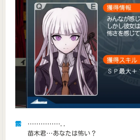
霧
……………..
苗木君…あなたは怖い？