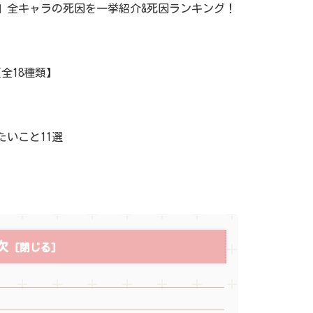
』全キャラの死因を一挙紹介&死因ランキング！
全18種類】
たいこと11選
次