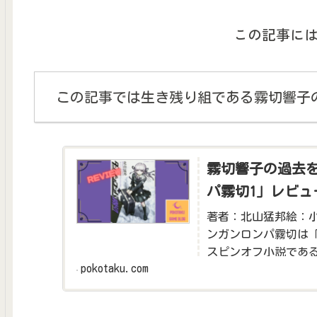
この記事に
この記事では生き残り組である霧切響子
霧切響子の過去
パ霧切1」レビュ
著者：北山猛邦絵：小松
ンガンロンパ霧切は
スピンオフ小説であ
pokotaku.com
生時代を深堀りする内