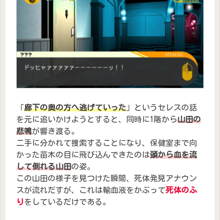
「
廊下の奥の方へ逃げていった
」というセレスの話
を元に追いかけようとすると、同時に1階から
山田の
悲鳴
が響き渡る。
二手に分かれて捜索することになり、保健室まで向
かった苗木の目に飛び込んできたのは
頭から血を流
して倒れる山田
の姿。
この山田の様子を見つけた瞬間、死体発見アナウン
スが流れだすが、これは輸血液をかぶって
死体のふ
り
をしているだけである。