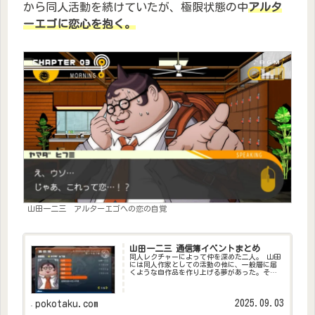
から同人活動を続けていたが、極限状態の中
アルタ
ーエゴに恋心を抱く。
山田一二三 アルターエゴへの恋の自覚
山田一二三 通信簿イベントまとめ
同人レクチャーによって仲を深めた二人。 山田
には同人作家としての活動の他に、一般層に届
くような自作品を作り上げる夢があった。そん
な山田の活躍を友人として見守っていて欲しい
と依頼される。
2025.09.03
pokotaku.com