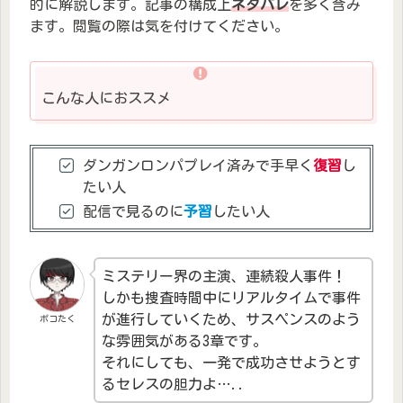
的に解説します。記事の構成上
ネタバレ
を多く含み
ます。閲覧の際は気を付けてください。
こんな人におススメ
ダンガンロンパプレイ済みで手早く
復習
し
たい人
配信で見るのに
予習
したい人
ミステリー界の主演、連続殺人事件！
しかも捜査時間中にリアルタイムで事件
が進行していくため、サスペンスのよう
ポコたく
な雰囲気がある3章です。
それにしても、一発で成功させようとす
るセレスの胆力よ…..