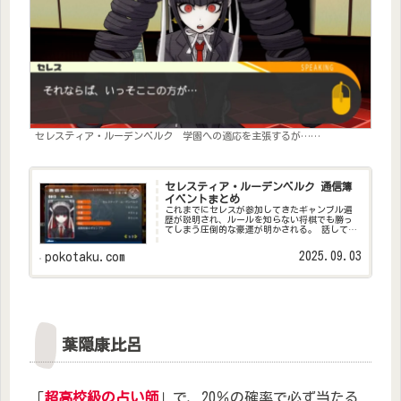
セレスティア・ルーデンベルク 学園への適応を主張するが……
セレスティア・ルーデンベルク 通信簿
イベントまとめ
これまでにセレスが参加してきたギャンブル遍
歴が説明され、ルールを知らない将棋でも勝っ
てしまう圧倒的な豪運が明かされる。 話してい
く中で、苗木がCランクに上昇しセレスの下僕に
なることも可能になった。
2025.09.03
pokotaku.com
葉隠康比呂
「
超高校級の占い師
」で、20％の確率で必ず当たる