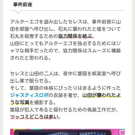
事件前夜
アルターエゴを盗み出したセレスは、事件前夜に山
田を部屋へ呼び出し、石丸に襲われたと嘘をついて
石丸を殺害するための
協力関係を結ぶ
。
山田にとってもアルターエゴを独占するためにはジ
ャマな相手だったので、協力関係はスムーズに構築
されたと思われる。
セレスと山田の二人は、夜中に葉隠を娯楽室へ呼び
出し薬で眠らせる。
そして、葉隠の体格にぴったりはまるように作った
ジャスティスロボ
の衣装を着せ、
山田が襲われたよ
うな写真
を撮影する。
葉隠が犯人であると疑わせるための偽装工作だが、
ツッコミどころは多い
。