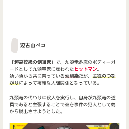
辺古山ペコ
「
超高校級の剣道家
」で、九頭竜冬彦のボディーガ
ードとして九頭竜家に雇われた
ヒットマン
。
幼い頃から共に育っている
幼馴染
だが、
主従のつな
がり
によって複雑な人間関係となっている。
九頭竜の代わりに殺人を実行し、自身が九頭竜の道
具であると主張することで彼を事件の犯人として島
から脱出させようとした。