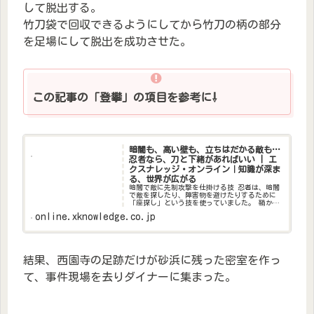
して脱出する。
竹刀袋で回収できるようにしてから竹刀の柄の部分
を足場にして脱出を成功させた。
この記事の「登攀」の項目を参考に⇩
暗闇も、高い壁も、立ちはだかる敵も…
忍者なら、刀と下緒があればいい | エ
クスナレッジ・オンライン｜知識が深ま
る、世界が広がる
暗闇で敵に先制攻撃を仕掛ける技 忍者は、暗闇
で敵を探したり、障害物を避けたりするために
「座探し」という技を使っていました。 鞘から
刀を半分抜いた状態（半がかり）で低く構え、
online.xknowledge.co.jp
周囲を探りながら暗闇を進みます。 この時、鞘
が刀から抜け落ちないよう
結果、西園寺の足跡だけが砂浜に残った密室を作っ
て、事件現場を去りダイナーに集まった。