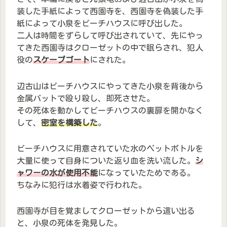
装した手紙によって西園寺を、西園寺を偽装した手
紙によって小泉をビーチハウスに呼び出した。
二人は時間をずらして呼び出されていて、先にやっ
てきた西園寺はクローゼットの中で眠らされ、犯人
役の
スケープゴート
にされた。
辺古山はビーチハウスにやってきた小泉を背後から
金属バットで殴り殺し、即死させた。
その死体を動かしてビーチハウスの裏扉を開かなく
して、
密室を構築した
。
ビーチハウスに用意されていた水のペットボトルを
大量に使って自身についた返り血を洗い流した。
シ
ャワーの水が使用不能
になっていたためである。
ちなみに犯行は水着姿で行われた。
西園寺が目を覚ましてクローゼットから這い出る
と、小泉の死体を発見した。