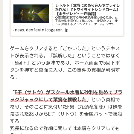
レトルト「本当にのめり込んでプレイし
た作品」『トワイライトシンドローム』
【ホラゲレビュー百物語】
心霊現象に関する噂の真偽を確かめるため、女
子高校生を操作して横スクロール型のフィール
ドを探検するアドベンチャーゲーム。シナリオ
は分岐型になっており、探索中に取った行動に
news.denfaminicogamer.jp
よって結末が“大吉”・“中吉”・“凶”の3つ
に変化する。
ゲームをクリアすると「ごかいした」というテキス
トが表示される。「誤解した」ということではなく
「5回下」という意味であり、ホーム画面で5回下ボ
タンを押すと裏面に入り、この事件の真相が判明す
る。
「
E子（サトウ）がスクール水着に砂利を詰めてブラ
ックジャックにして菜摘を撲殺した
」という真相で
あり、そのことに気付いたF男（九頭竜冬彦）は妹を
殺された怒りからE子（サトウ）を金属バットで撲殺
する。
冗長になるので詳細に関しては本編をクリアしても