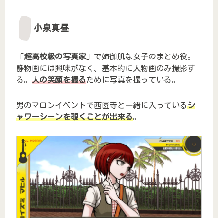
小泉真昼
「
超高校級の写真家
」で姉御肌な女子のまとめ役。
静物画には興味がなく、基本的に人物画のみ撮影す
る。
人の笑顔を撮る
ために写真を撮っている。
男のマロンイベントで西園寺と一緒に入っている
シ
ャワーシーンを覗
く
ことが
出来る
。