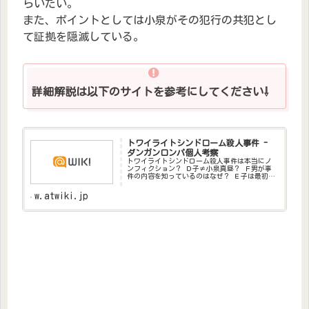
らいたい。
また、ポイントとしては小泉がその犯行の共犯とし
て証拠を隠滅している。
詳細解説は以下のサイトを参考にしてください⇩
トワイライトシンドローム殺人事件 -
ダンガンロンパ個人考察
トワイライトシンドローム殺人事件は本当にノ
ンフィクション？ Ｄ子≠小泉真昼？ Ｆ男が事
件の内容を知っているのはなぜ？ Ｅ子は最初か
ら女子高生を殺すつもりだった？ Ｄ子が死体や
証拠を写真に収めていたのは...
w.atwiki.jp