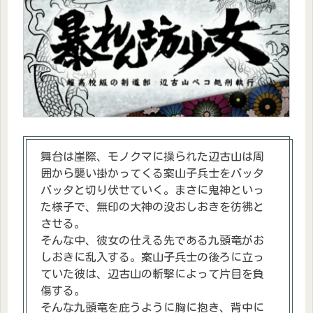
舞台は崖際、モノクマに操られた辺古山は周
囲から襲い掛かってくる案山子兵士をバッタ
バッタと切り伏せていく。まさに鬼神といっ
た様子で、無印の大神の没おしおきを彷彿と
させる。
そんな中、彼女の仕える先である九頭竜がお
しおきに乱入する。案山子兵士の後ろに立っ
ていた彼は、辺古山の斬撃によって片目を負
傷する。
そんな九頭竜を庇うように胸に抱き、背中に