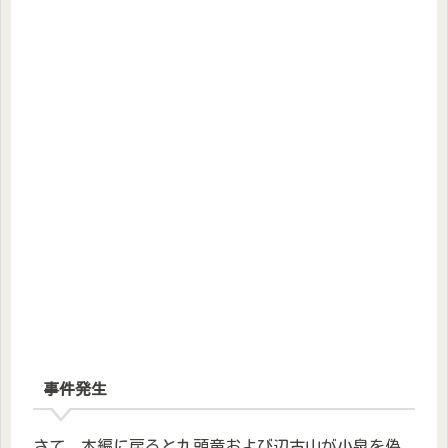
事件発生
さて、本編に戻ると九頭竜および辺古山が小泉を偽