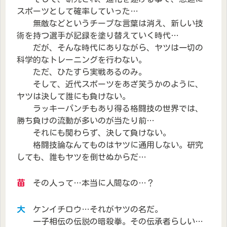
スポーツとして確率していった…
無敵などというチープな言葉は消え、新しい技
術を持つ選手が記録を塗り替えていく時代…
だが、そんな時代にありながら、ヤツは一切の
科学的なトレーニングを行わない。
ただ、ひたすら実戦あるのみ。
そして、近代スポーツをあざ笑うかのように、
ヤツは決して誰にも負けない。
ラッキーパンチもあり得る格闘技の世界では、
勝ち負けの流動が多いのが当たり前…
それにも関わらず、決して負けない。
格闘技論なんてものはヤツに通用しない。研究
しても、誰もヤツを倒せぬからだ…
苗
その人って…本当に人間なの…？
大
ケンイチロウ…それがヤツの名だ。
一子相伝の伝説の暗殺拳。その伝承者らしい…