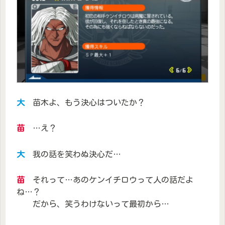
大
苗木よ、もう決心はついたか？
苗
…え？
大
我の話を笑わぬ決心だ…
苗
それって…あのケンイチロウって人の話だよ
ね…？
だから、笑うわけないって最初から…