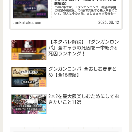
底解説】
この記事では、「ダンガンロンパ 希望の学園
と絶望の高校生」の4章で発生する殺人事件につ
いて、犯人とその方法、おしおきまで考察を交
えながら徹底的に解説します。記事の構成上ネ
タバレを多く含みます。閲覧の際は気を付けて
2025.08.12
pokotaku.com
ください。こんな人におススメ...
【ネタバレ解説】『ダンガンロン
パ』全キャラの死因を一挙紹介&
死因ランキング！
ダンガンロンパ 全おしおきまと
め【全18種類】
2×2を最大限楽しむためにしてお
きたいこと11選