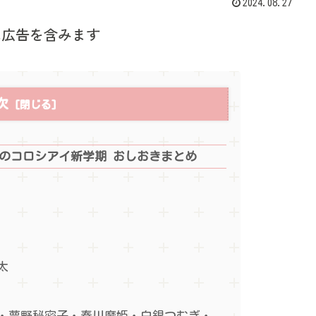
2024.08.27
は広告を含みます
次
なのコロシアイ新学期 おしおきまとめ
太
・夢野秘密子・春川魔姫・白銀つむぎ・