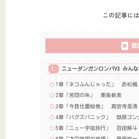
この記事に
目
ニューダンガンロンパV3 みん
1章「ネコふんじゃった」 赤松楓
2章「苦悶の糸」 東条斬美
3章「今昔仕置絵巻」 真宮寺是清
4章「バグズパニック」 獄原ゴン
5章「ニュー宇宙旅行」 百田解斗
6章「才囚学園の破壊」 最原終一